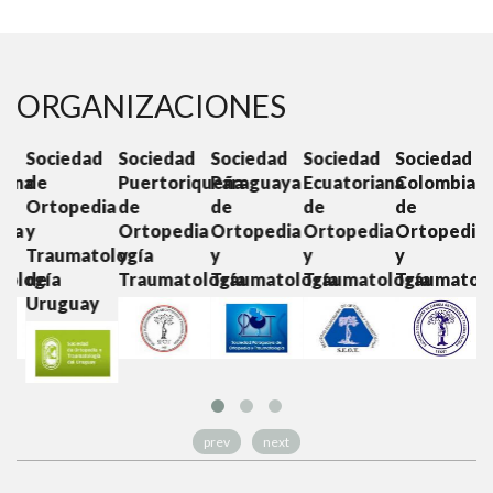
ORGANIZACIONES
d
Sociedad
Sociedad
Sociedad
Sociedad
Sociedad
S
ana
de
Puertoriqueña
Paraguaya
Ecuatoriana
Colombiana
C
Ortopedia
de
de
de
de
O
ia
y
Ortopedia
Ortopedia
Ortopedia
Ortopedia
y
Traumatología
y
y
y
y
T
ología
de
Traumatología
Traumatología
Traumatología
Traumatolo
Uruguay
prev
next