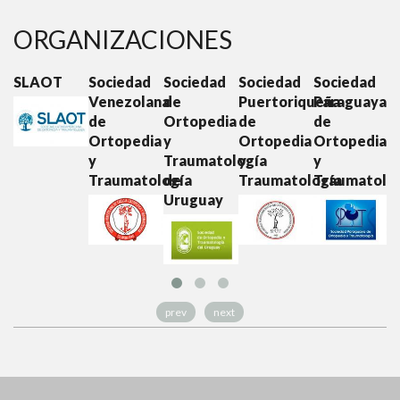
ORGANIZACIONES
SLAOT
Sociedad
Sociedad
Sociedad
Sociedad
S
Venezolana
de
Puertoriqueña
Paraguaya
E
de
Ortopedia
de
de
d
Ortopedia
y
Ortopedia
Ortopedia
O
y
Traumatología
y
y
y
Traumatología
de
Traumatología
Traumatolo
T
Uruguay
prev
next