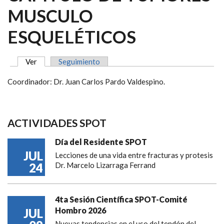
MUSCULO
ESQUELÉTICOS
Ver
(solapa activa)
Seguimiento
SOLAPAS PRINCIPALES
Coordinador: Dr. Juan Carlos Pardo Valdespino.
ACTIVIDADES SPOT
Día del Residente SPOT
JUL
Lecciones de una vida entre fracturas y protesis
24
Dr. Marcelo Lizarraga Ferrand
4ta Sesión Científica SPOT-Comité
Hombro 2026
JUL
Nuevas tendencias en el uso del tendón del