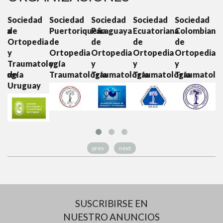
d
Sociedad
Sociedad
Sociedad
Sociedad
Sociedad
S
ana
de
Puertoriqueña
Paraguaya
Ecuatoriana
Colombiana
C
Ortopedia
de
de
de
de
O
ia
y
Ortopedia
Ortopedia
Ortopedia
Ortopedia
y
Traumatología
y
y
y
y
T
ología
de
Traumatología
Traumatología
Traumatología
Traumatolo
Uruguay
prev
next
SUSCRIBIRSE EN
NUESTRO ANUNCIOS