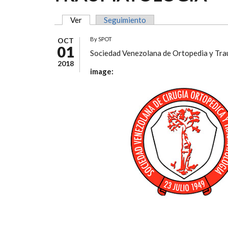
Ver
(solapa activa)
Seguimiento
SOLAPAS PRINCIPALES
By
SPOT
OCT
01
Sociedad Venezolana de Ortopedia y Tr
2018
image: