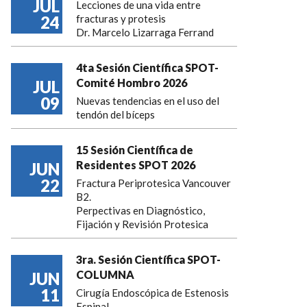
JUL
Lecciones de una vida entre
24
fracturas y protesis
Dr. Marcelo Lizarraga Ferrand
4ta Sesión Científica SPOT-
Comité Hombro 2026
JUL
09
Nuevas tendencias en el uso del
tendón del bíceps
15 Sesión Científica de
Residentes SPOT 2026
JUN
22
Fractura Periprotesica Vancouver
B2.
Perpectivas en Diagnóstico,
Fijación y Revisión Protesica
3ra. Sesión Científica SPOT-
COLUMNA
JUN
11
Cirugía Endoscópica de Estenosis
Espinal