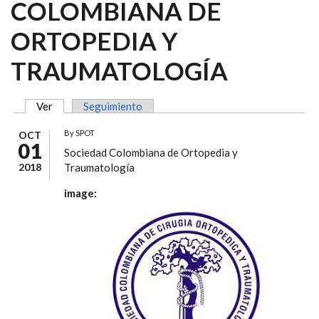
COLOMBIANA DE
ORTOPEDIA Y
TRAUMATOLOGÍA
Ver
(solapa activa)
Seguimiento
SOLAPAS PRINCIPALES
By
SPOT
OCT
01
Sociedad Colombiana de Ortopedia y
2018
Traumatología
image: