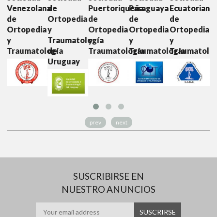
lana
de
Puertoriqueña
Paraguaya
Ecuatoriana
Colombian
Ortopedia
de
de
de
de
dia
y
Ortopedia
Ortopedia
Ortopedia
Ortopedia
Traumatología
y
y
y
y
tología
de
Traumatología
Traumatología
Traumatología
Traumatol
Uruguay
prev
next
SUSCRIBIRSE EN
NUESTRO ANUNCIOS