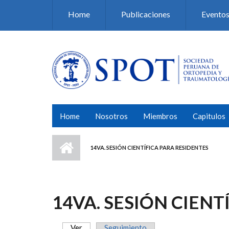
Pasar al contenido principal
Home
Publicaciones
Evento
Home
Nosotros
Miembros
Capitulos
14VA. SESIÓN CIENTÍFICA PARA RESIDENTES
14VA. SESIÓN CIENT
Ver
(solapa activa)
Seguimiento